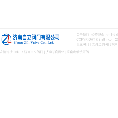
关于我们
|
经营理念
|
企业文
COPYRIGHT © jnzlfm.com 2
自立阀门｜您身边的阀门专
友情连接Links ：
济南自立阀门
|
济南慧商网络
|
济南电动慢开阀
|